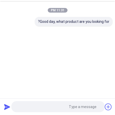
11:31 PM
Good day, what product are you looking for?
جعبه رولر ماساژ صورت حرفه ای با چاپ CMYK / PANTONE و
بسته شدن مغناطیسی
جعبه بسته بندی مغناطیسی
2025-08-28