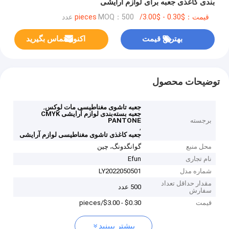
بندی کاغذی جعبه برای لوازم آرایشی
قیمت：$0.30 - $3.00/pieces
MOQ：500 عدد
بهترین قیمت
اکنون تماس بگیرید
توضیحات محصول
,
جعبه تاشوی مغناطیسی مات لوکس
جعبه بسته‌بندی لوازم آرایشی CMYK
برجسته
PANTONE
,
جعبه کاغذی تاشوی مغناطیسی لوازم آرایشی
محل منبع
گوانگدونگ، چین
نام تجاری
Efun
شماره مدل
LY2022050501
مقدار حداقل تعداد
500 عدد
سفارش
قیمت
$0.30 - $3.00/pieces
بیشتر ببینید