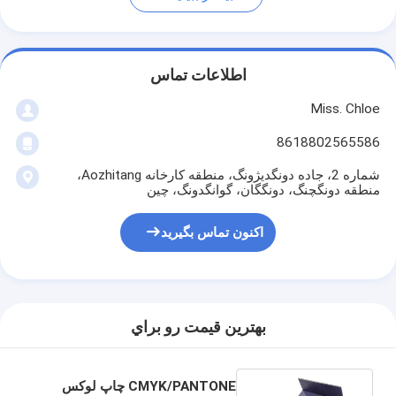
اطلاعات تماس
Miss. Chloe
8618802565586
شماره 2، جاده دونگدیژونگ، منطقه کارخانه Aozhitang،
منطقه دونگچنگ، دونگگان، گوانگدونگ، چین
اکنون تماس بگیرید
بهترين قيمت رو براي
CMYK/PANTONE چاپ لوکس