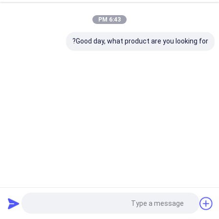
6:43 PM
Good day, what product are you looking for?
جعبه هدیه محکم مغناطیسی با سبک کشو جعبه های بسته بندی
قابل جمع و جور سازگار با محیط زیست
جعبه محکم و جمع و جور
2025-05-05