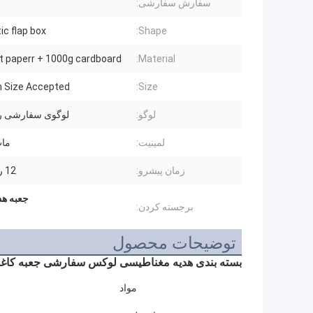
سفارش سفارشی:
c flap box
Shape:
t paperr + 1000g cardboard
Material:
 Size Accepted
Size:
لوگو:
لوگوی سفارشی را 
لمینیت:
مات
زمان پیشرو:
12 روز کاری
جعبه هد
برجسته کردن:
توضیحات محصول
بسته بندی هدیه مغناطیسی لوکس سفارشی جعبه کاغ
مواد