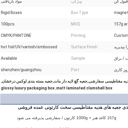
قبول کن
ویژگی:
مواد بازیافتی
Rigid Boxes
Box Type:
magneti
100pcs
MOQ:
157g ar
CMYK/PANTONE
Printing:
Custom
بپذیرید
Surface Finish:
hot foil/UV/varnish/embossed
 / براق
Sample:
Available
shenzhen/guangzhou
Port:
یه مغناطیسی سفارشی,جعبه گچ لایه دار مات,جعبه بسته بندی لوکس درخشان
,
glossy luxury packaging box
,
matt laminated clamshell box
ذی جعبه های هدیه مقناطیسی سخت کارتونی عمده فروشی
157g کاغذ هنر + 1000g کارتون / سفارشی پذیرفته می شود