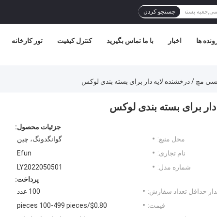
جستجو کردن
ونده ها
اخبار
با ما تماس بگیرید
کنترل کیفیت
تور کارخانه
سی مچ / درخشنده لایه دار برای بسته بندی لوکس
دار برای بسته بندی لوکس
جزئیات محصول:
محل منبع:
گوانگدونگ، چین
نام تجاری:
Efun
شماره مدل:
LY2022050501
پرداخت:
ار حداقل تعداد سفارش:
100 عدد
قیمت:
$0.80/pieces 100-499 pieces