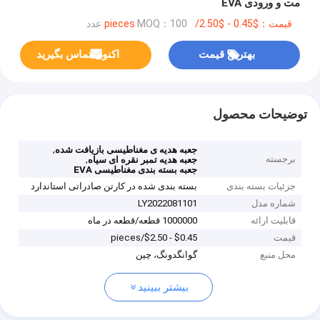
مت و ورودی EVA
قیمت：$0.45 - $2.50/pieces
MOQ：100 عدد
بهترین قیمت
اکنون تماس بگیرید
توضیحات محصول
,
جعبه هدیه ی مغناطیسی بازیافت شده
برجسته
,
جعبه هدیه تمبر نقره ای سیاه
جعبه بسته بندی مغناطیسی EVA
جزئیات بسته بندی
بسته بندی شده در کارتن صادراتی استاندارد
شماره مدل
LY2022081101
قابلیت ارائه
1000000 قطعه/قطعه در ماه
قیمت
$0.45 - $2.50/pieces
محل منبع
گوانگدونگ، چین
بیشتر ببینید