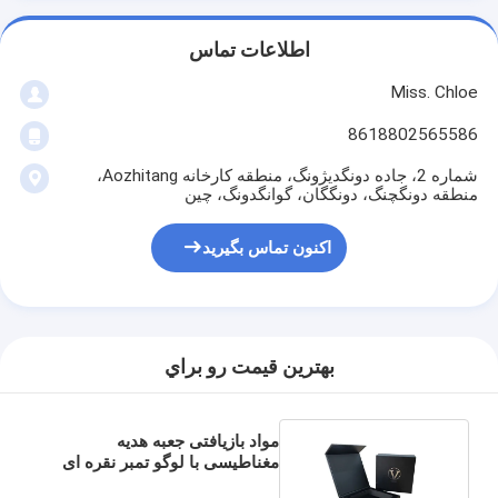
اطلاعات تماس
Miss. Chloe
8618802565586
شماره 2، جاده دونگدیژونگ، منطقه کارخانه Aozhitang،
منطقه دونگچنگ، دونگگان، گوانگدونگ، چین
اکنون تماس بگیرید
بهترين قيمت رو براي
مواد بازیافتی جعبه هدیه
مغناطیسی با لوگو تمبر نقره ای
سیاه مت و ورودی EVA