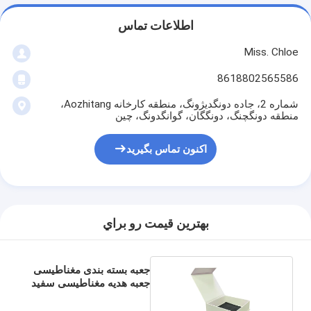
اطلاعات تماس
Miss. Chloe
8618802565586
شماره 2، جاده دونگدیژونگ، منطقه کارخانه Aozhitang،
منطقه دونگچنگ، دونگگان، گوانگدونگ، چین
اکنون تماس بگیرید
بهترين قيمت رو براي
جعبه بسته بندی مغناطیسی
جعبه هدیه مغناطیسی سفید