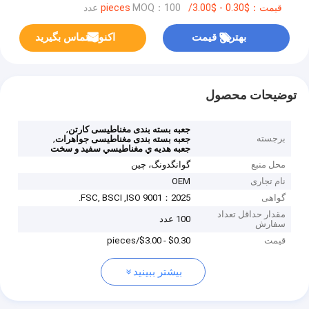
قیمت：$0.30 - $3.00/pieces
MOQ：100 عدد
بهترین قیمت
اکنون تماس بگیرید
توضیحات محصول
,
جعبه بسته بندی مغناطیسی کارتن
برجسته
,
جعبه بسته بندی مغناطیسی جواهرات
جعبه هديه ي مغناطيسي سفيد و سخت
محل منبع
گوانگدونگ، چین
نام تجاری
OEM
گواهی
FSC, BSCI ,ISO 9001：2025.
مقدار حداقل تعداد
100 عدد
سفارش
قیمت
$0.30 - $3.00/pieces
بیشتر ببینید