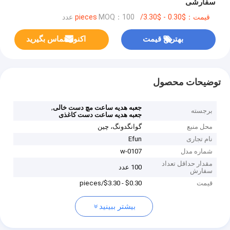
سفارشی
قیمت：$0.30 - $3.30/pieces
MOQ：100 عدد
بهترین قیمت
اکنون تماس بگیرید
توضیحات محصول
,
جعبه هدیه ساعت مچ دست خالی
برجسته
جعبه هدیه ساعت دست کاغذی
محل منبع
گوانگدونگ، چین
نام تجاری
Efun
شماره مدل
w-0107
مقدار حداقل تعداد
100 عدد
سفارش
قیمت
$0.30 - $3.30/pieces
بیشتر ببینید