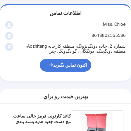
اطلاعات تماس
Miss. Chloe
8618802565586
شماره 2، جاده دونگدیژونگ، منطقه کارخانه Aozhitang،
منطقه دونگچنگ، دونگگان، گوانگدونگ، چین
اکنون تماس بگیرید
بهترين قيمت رو براي
کاغذ کارتونی قرمز خالی ساعت
مچ دست جعبه هدیه بسته بندی
سفارشی