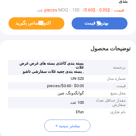
بندی
قیمت：$0.05 - $0.60/pieces
MOQ：100 عدد
بهترین قیمت
اکنون تماس بگیرید
توضیحات محصول
بسته بندی کاغذی بسته های غرض غرض
برجسته
غلات
,
بسته بندی جعبه غلات سفارشی تاشو
شماره مدل
UN-520
قیمت
$0.05 - $0.60/pieces
محل منبع
گوانگدونگ، چین
مقدار حداقل تعداد
100 عدد
سفارش
نام تجاری
Efun
بیشتر ببینید