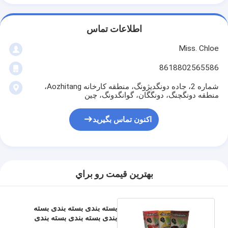
اطلاعات تماس
Miss. Chloe
8618802565586
شماره 2، جاده دونگدیژونگ، منطقه کارخانه Aozhitang،
منطقه دونگچنگ، دونگگان، گوانگدونگ، چین
اکنون تماس بگیرید
بهترين قيمت رو براي
بسته بندی بسته بندی بسته
بندی بسته بندی بسته بندی
بسته بندی